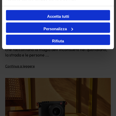
Accetta tutti
QUESTIONE DI ATTIMI
In occasione dell’apertura sarà allestita una selezione di
Personalizza
immagini del progetto di Stefano Mirabella docente
della Leica Akademie Italy e pluripremiato street
Rifiuta
photographer. Una mostra composta da opere d’autore
che raccontano la magia dell’inconsueto nel quotidiano,
la strada e le persone ...
Continua a leggere