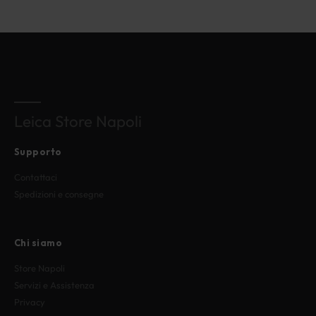
Leica Store Napoli
Supporto
Contattaci
Spedizioni e consegne
Chi siamo
Store Napoli
Servizi e Assistenza
Privacy