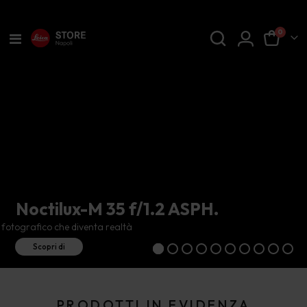
prodot
0
Toggle
Cart
Nav
Noctilux-M 35 f/1.2 ASPH.
fotografico che diventa realtà
Scopri di
più
PRODOTTI IN EVIDENZA